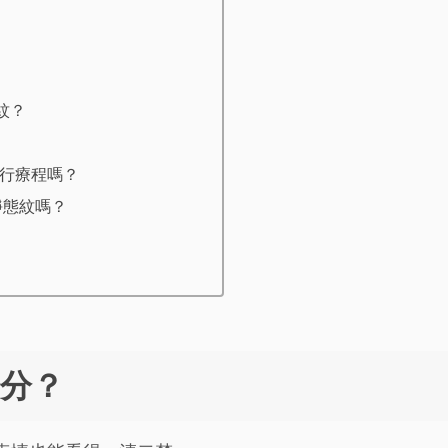
紋？
進行療程嗎？
靜態紋嗎？
麼分？