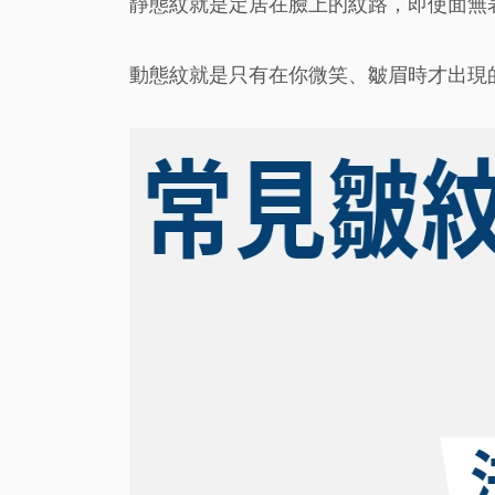
靜態紋就是定居在臉上的紋路，即使面無
動態紋就是只有在你微笑、皺眉時才出現