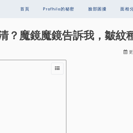
首頁
Profhilo的秘密
臉部困擾
面相
清？魔鏡魔鏡告訴我，皺紋
更