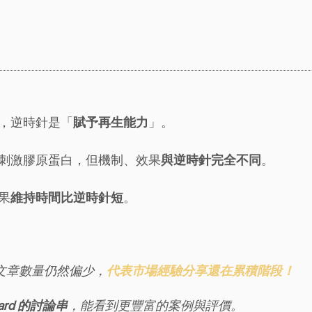
，逆時針是「
賦予再生能力
」。
刺激膠原蛋白，但機制、效果
與逆時針完全不同
。
果
維持時間比逆時針短
。
論文章數量仍然偏少，
代表市場經驗分享還在累積階段！
ard 的討論串
，能看到更豐富的案例與評價。