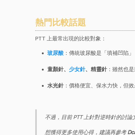
熱門比較話題
PTT 上最常出現的比較對象：
玻尿酸
：傳統玻尿酸是「填補凹陷」
童顏針、
少女針
、精靈針
：雖然也是
水光針
：價格便宜、保水力快，但效
不過，目前 PTT 上針對逆時針的討
想獲得更多使用心得，建議再參考
Dc