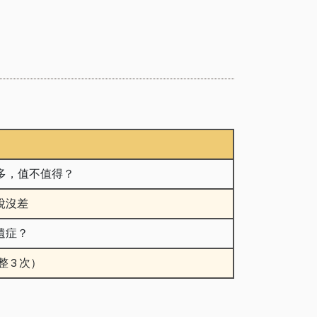
貴很多，值不值得？
說沒差
遺症？
整 3 次）