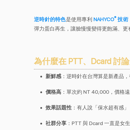
®
逆時針的特色
是使用專利
NAHYCO
技術
彈力蛋白再生，讓臉慢慢變得更飽滿、更
為什麼在 PTT、Dcard 討
新鮮感
：逆時針在台灣算是新產品，
價格高
：單次約 NT 40,000，
效果話題性
：有人說「保水超有感」
社群分享
：PTT 與 Dcard 一