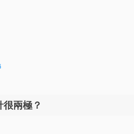
嗎
時針很兩極？