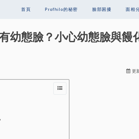
首頁
Profhilo的秘密
臉部困擾
面相
E一樣有幼態臉？小心幼態臉與
更新
？