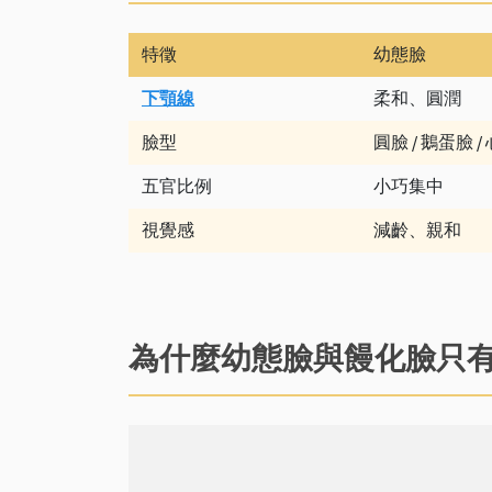
特徵
幼態臉
下顎線
柔和、圓潤
臉型
圓臉 / 鵝蛋臉 /
五官比例
小巧集中
視覺感
減齡、親和
為什麼幼態臉與饅化臉只