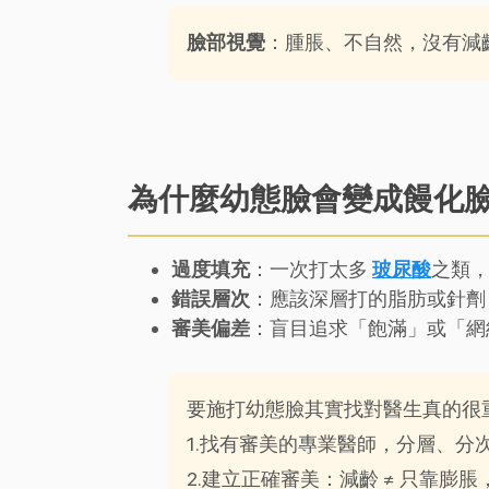
臉部視覺
：腫脹、不自然，沒有減
為什麼幼態臉會變成饅化
過度填充
：一次打太多
玻尿酸
之類
錯誤層次
：應該深層打的脂肪或針劑
審美偏差
：盲目追求「飽滿」或「網
要施打幼態臉其實找對醫生真的很
1.找有審美的專業醫師，分層、分
2.建立正確審美：減齡 ≠ 只靠膨脹