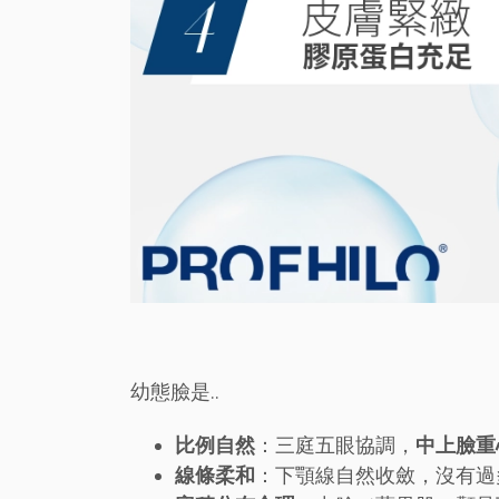
幼態臉是..
比例自然
：三庭五眼協調，
中上臉重
線條柔和
：下顎線自然收斂，沒有過