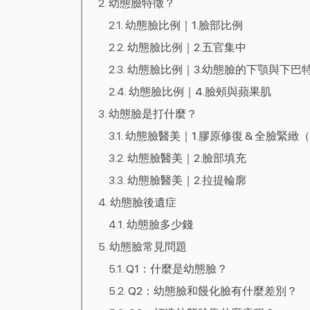
幼態臉特徵？
幼態臉比例｜1.臉部比例
幼態臉比例｜2.五官集中
幼態臉比例｜3.幼態臉的下顎與下巴
幼態臉比例｜4.臉頰與蘋果肌
幼態臉是打什麼？
幼態臉醫美｜1.膠原修復 & 全臉緊緻
幼態臉醫美｜2.臉部填充
幼態臉醫美｜2.拉提輪廓
幼態臉後遺症
幼態臉多少錢
幼態臉常見問題
Q1：什麼是幼態臉？
Q2：幼態臉和饅化臉有什麼差別？