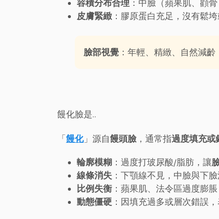
容積分布合理
：中臉（蘋果肌、顴骨
皮膚緊緻
：膠原蛋白充足，沒有鬆垮
臉部視覺
：年輕、精緻、自然減齡
饅化臉是..
「
饅化
」源自
饅頭臉
，通常指
過度填充或
輪廓模糊
：過度打玻尿酸/脂肪，讓
線條消失
：下顎線不見，中臉與下臉
比例失衡
：蘋果肌、法令區過度膨脹
動態僵硬
：因填充過多或層次錯誤，