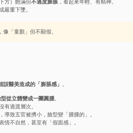
下方）飽滿但
不過度膨脹
，看起來年輕、有精神。
或嚴重下墜。
，像「童顏」但不顯假。
錯誤醫美造成的「膨脹感」
。
臉型從立體變成一團圓腫
。
沒有過渡層次。
，導致五官被擠小，臉型變「腫腫的」。
表情不自然，甚至有「假面感」。