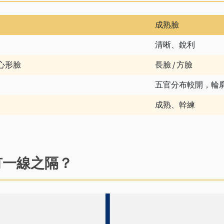
成熟臉
清晰、銳利
 心形臉
長臉 / 方臉
五官分布較開，輪
成熟、幹練
有一線之隔？