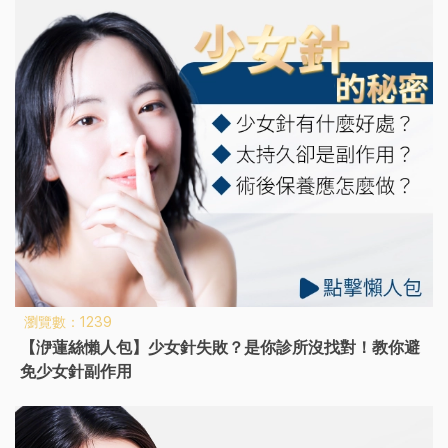
瀏覽數：1239
【洢蓮絲懶人包】少女針失敗？是你診所沒找對！教你避
免少女針副作用