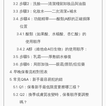
步驟2：洗臉——清潔殘留卸妝品與油脂
步驟3：化妝水——二次清潔+補水
步驟4：功能精華——酸類/A醇的正確插隊
位置
酸類（如果酸、水楊酸、杏仁酸）的
使用順序
A醇（維他命A衍生物）的使用順序：
步驟5：乳霜——厚敷鎖水修復
步驟6：局部加強——眼霜/唇部/痘痘藥
早晚保養流程對照表
常見Q&A：新手最容易犯的錯
Q1：保養新手最低限度要擦哪三樣？
Q2：換季或膚質改變時，保養順序要調整
嗎？