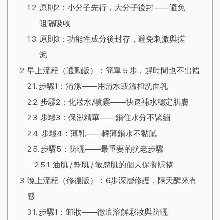
原則2：小分子先行，大分子後封——避免
阻隔吸收
原則3：功能性成分後封存，避免刺激與搓
泥
早上流程（通勤版）：簡單 5 步，趕時間也不出錯
步驟1：清潔——用清水或溫和洗面乳
步驟2：化妝水/噴霧——快速補水穩定肌膚
步驟3：保濕精華——鎖住水分不緊繃
步驟4：薄乳——輕薄鎖水不黏膩
步驟5：防曬——最重要的抗老步驟
油肌 / 乾肌 / 敏感肌的個人保養調整
晚上流程（修復版）：6步深層修護，隔天醒來有
感
步驟1：卸妝——徹底溶解彩妝與防曬