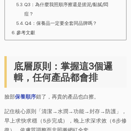
Q3：為什麼我照順序擦還是搓泥/黏膩/悶
痘？
Q4：保養品一定要全套同品牌嗎？
參考文獻
底層原則：掌握這3個邏
輯，任何產品都會排
臉部
保養順序
錯了，再貴的產品也白擦。
記住核心原則「清潔→水潤→功能→封存→防護」，
早上求快求穩（5步完成），晚上求深求效（6步修
復），依膚質調整而非照搬網紅全套。