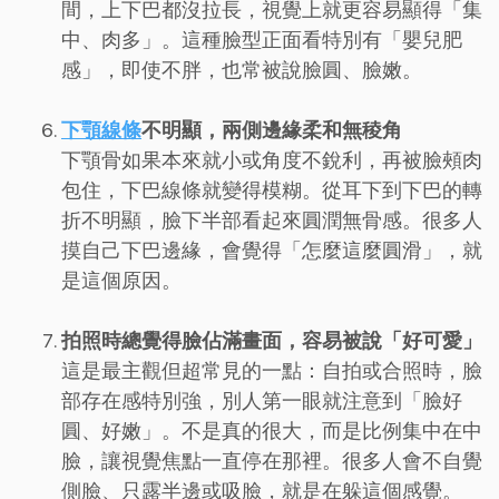
間，上下巴都沒拉長，視覺上就更容易顯得「集
中、肉多」。這種臉型正面看特別有「嬰兒肥
感」，即使不胖，也常被說臉圓、臉嫩。
下顎線條
不明顯，兩側邊緣柔和無稜角
下顎骨如果本來就小或角度不銳利，再被臉頰肉
包住，下巴線條就變得模糊。從耳下到下巴的轉
折不明顯，臉下半部看起來圓潤無骨感。很多人
摸自己下巴邊緣，會覺得「怎麼這麼圓滑」，就
是這個原因。
拍照時總覺得臉佔滿畫面，容易被說「好可愛」
這是最主觀但超常見的一點：自拍或合照時，臉
部存在感特別強，別人第一眼就注意到「臉好
圓、好嫩」。不是真的很大，而是比例集中在中
臉，讓視覺焦點一直停在那裡。很多人會不自覺
側臉、只露半邊或吸臉，就是在躲這個感覺。