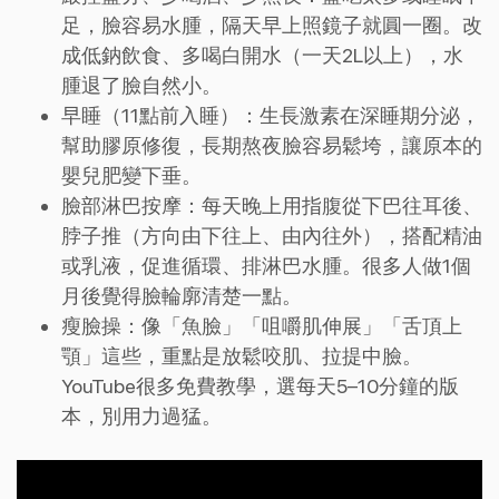
足，臉容易水腫，隔天早上照鏡子就圓一圈。改
成低鈉飲食、多喝白開水（一天2L以上），水
腫退了臉自然小。
早睡（11點前入睡）：生長激素在深睡期分泌，
幫助膠原修復，長期熬夜臉容易鬆垮，讓原本的
嬰兒肥變下垂。
臉部淋巴按摩：每天晚上用指腹從下巴往耳後、
脖子推（方向由下往上、由內往外），搭配精油
或乳液，促進循環、排淋巴水腫。很多人做1個
月後覺得臉輪廓清楚一點。
瘦臉操：像「魚臉」「咀嚼肌伸展」「舌頂上
顎」這些，重點是放鬆咬肌、拉提中臉。
YouTube很多免費教學，選每天5–10分鐘的版
本，別用力過猛。