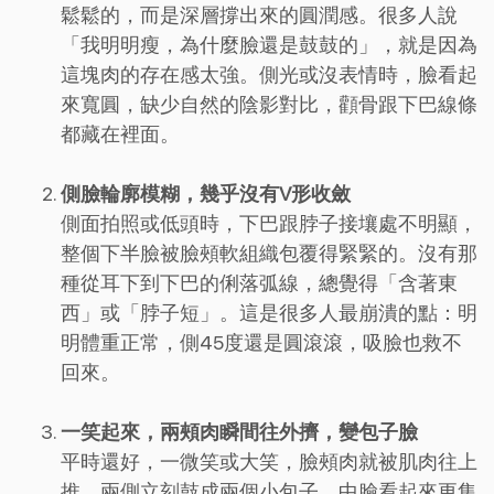
鬆鬆的，而是深層撐出來的圓潤感。很多人說
「我明明瘦，為什麼臉還是鼓鼓的」，就是因為
這塊肉的存在感太強。側光或沒表情時，臉看起
來寬圓，缺少自然的陰影對比，顴骨跟下巴線條
都藏在裡面。
側臉輪廓模糊，幾乎沒有V形收斂
側面拍照或低頭時，下巴跟脖子接壤處不明顯，
整個下半臉被臉頰軟組織包覆得緊緊的。沒有那
種從耳下到下巴的俐落弧線，總覺得「含著東
西」或「脖子短」。這是很多人最崩潰的點：明
明體重正常，側45度還是圓滾滾，吸臉也救不
回來。
一笑起來，兩頰肉瞬間往外擠，變包子臉
平時還好，一微笑或大笑，臉頰肉就被肌肉往上
推，兩側立刻鼓成兩個小包子，中臉看起來更集