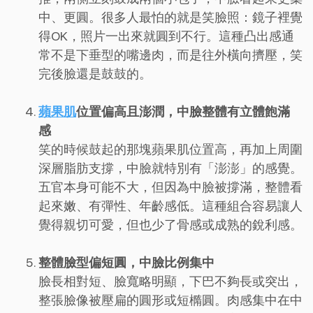
中、更圓。很多人最怕的就是笑臉照：鏡子裡覺
得OK，照片一出來就圓到不行。這種凸出感通
常不是下垂型的嘴邊肉，而是往外橫向擠壓，笑
完後臉還是鼓鼓的。
蘋果肌
位置偏高且澎潤，中臉整體有立體飽滿
感
笑的時候鼓起的那塊蘋果肌位置高，再加上周圍
深層脂肪支撐，中臉就特別有「澎澎」的感覺。
五官本身可能不大，但因為中臉被撐滿，整體看
起來嫩、有彈性、年齡感低。這種組合容易讓人
覺得親切可愛，但也少了骨感或成熟的銳利感。
整體臉型偏短圓，中臉比例集中
臉長相對短、臉寬略明顯，下巴不夠長或突出，
整張臉像被壓扁的圓形或短橢圓。肉感集中在中