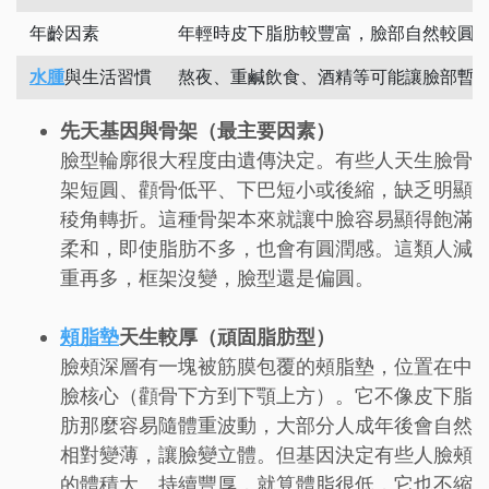
年齡因素
年輕時皮下脂肪較豐富，臉部自然較圓
水腫
與生活習慣
熬夜、重鹹飲食、酒精等可能讓臉部暫
先天基因與骨架（最主要因素）
臉型輪廓很大程度由遺傳決定。有些人天生臉骨
架短圓、顴骨低平、下巴短小或後縮，缺乏明顯
稜角轉折。這種骨架本來就讓中臉容易顯得飽滿
柔和，即使脂肪不多，也會有圓潤感。這類人減
重再多，框架沒變，臉型還是偏圓。
頰脂墊
天生較厚（頑固脂肪型）
臉頰深層有一塊被筋膜包覆的頰脂墊，位置在中
臉核心（顴骨下方到下顎上方）。它不像皮下脂
肪那麼容易隨體重波動，大部分人成年後會自然
相對變薄，讓臉變立體。但基因決定有些人臉頰
的體積大、持續豐厚，就算體脂很低，它也不縮