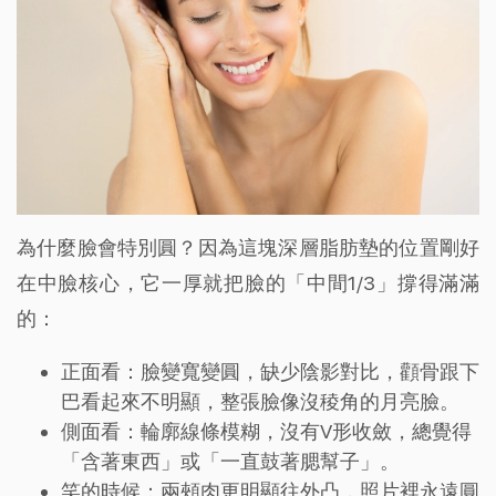
為什麼臉會特別圓？因為這塊深層脂肪墊的位置剛好
在中臉核心，它一厚就把臉的「中間1/3」撐得滿滿
的：
正面看：臉變寬變圓，缺少陰影對比，顴骨跟下
巴看起來不明顯，整張臉像沒稜角的月亮臉。
側面看：輪廓線條模糊，沒有V形收斂，總覺得
「含著東西」或「一直鼓著腮幫子」。
笑的時候：兩頰肉更明顯往外凸，照片裡永遠圓