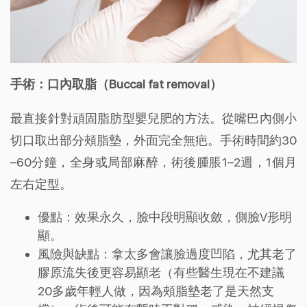
手術：口內取脂（Buccal fat removal）
最直接針對頑固脂肪型嬰兒肥的方法。從嘴巴內側小
切口取出部分頰脂墊，外面完全無疤。手術時間約30
–60分鐘，全身或局部麻醉，術後腫脹1–2週，1個月
左右定型。
優點：效果永久，臉中段明顯收斂，側臉V形明
顯。
風險與缺點：拿太多會讓臉過度凹陷，尤其老了
膠原流失後更容易顯老（有些醫生現在不建議
20多歲年輕人做，因為頰脂墊老了是天然支