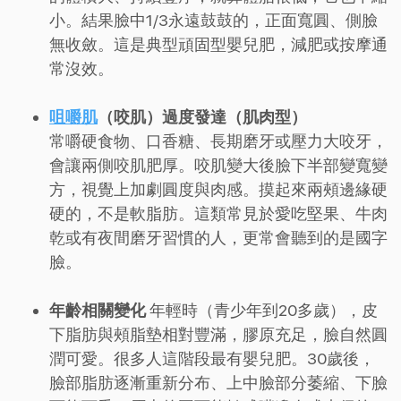
小。結果臉中1/3永遠鼓鼓的，正面寬圓、側臉
無收斂。這是典型頑固型嬰兒肥，減肥或按摩通
常沒效。
咀嚼肌
（咬肌）過度發達（肌肉型）
常嚼硬食物、口香糖、長期磨牙或壓力大咬牙，
會讓兩側咬肌肥厚。咬肌變大後臉下半部變寬變
方，視覺上加劇圓度與肉感。摸起來兩頰邊緣硬
硬的，不是軟脂肪。這類常見於愛吃堅果、牛肉
乾或有夜間磨牙習慣的人，更常會聽到的是國字
臉。
年齡相關變化
年輕時（青少年到20多歲），皮
下脂肪與頰脂墊相對豐滿，膠原充足，臉自然圓
潤可愛。很多人這階段最有嬰兒肥。30歲後，
臉部脂肪逐漸重新分布、上中臉部分萎縮、下臉