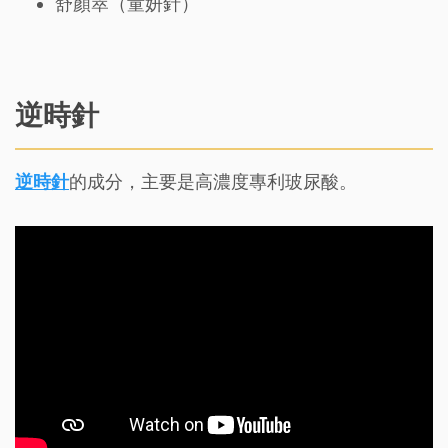
舒顏萃（童妍針）
逆時針
逆時針
的成分，主要是高濃度專利玻尿酸。