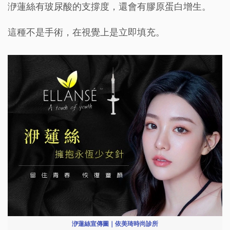
洢蓮絲有玻尿酸的支撐度，還會有膠原蛋白增生。
這種不是手術，在視覺上是立即填充。
洢蓮絲宣傳圖｜依美琦時尚診所