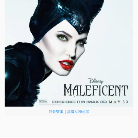
顴骨突出｜黑魔女梅菲瑟