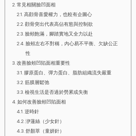
常見相關臉凹面相
高顴骨喜愛權力，也較有企圖心
顴骨突出代表高佔有慾與控制欲
臉頰飽滿，腳踏實地又全力以赴
臉頰左右不對稱，內心易不平衡、欠缺公正
性
改善臉頰凹陷面相重要性
膠原蛋白、彈力蛋白、脂肪組織流失嚴重
筋膜層鬆弛
檢視生活是否過於勞累或失衡
如何改善臉頰凹陷面相
逆時針
洢蓮絲（少女針）
舒顏萃（童妍針）