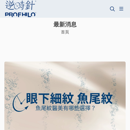
最新消息
首頁